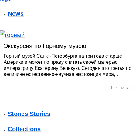
→
News
Экскурсия по Горному музею
Горный музей Санкт-Петербурга на три года старше
Америки и может по праву считать своей матерью
императрицу Екатерину Великую. Сегодня это третья по
величине естественно-научная экспозиция мира,
собранная в здании, построенном по проекту
выдающегося архитектора Андрея Воронихина.
Прочитать
→
Stones Stories
→
Collections