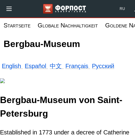
Direkt
Форпост Северо-Запад
RU
zum
Inhalt
Startseite
Globale Nachhaltigkeit
Goldene N
Bergbau-Museum
English
Español
中文
Français
Русский
Bergbau-Museum von Saint-
Petersburg
Established in 1773 under a decree of Catherine