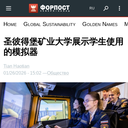
跳
Форпост Северо-Запад
RU
转
到
Home
Global Sustainability
Golden Names
M
主
要
圣彼得堡矿业大学展示学生使用
内
的模拟器
容
Tian Haotian
01/26/2026 - 15:02 —
Общество