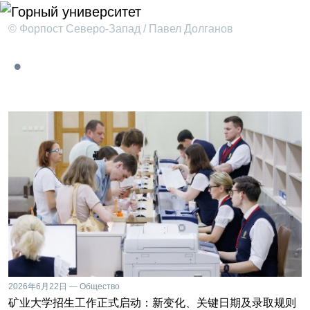
© Форпост Северо-Запад / Павел Долганов
2026年6月22日 — Общество
矿业大学招生工作正式启动：新变化、关键日期及录取规则