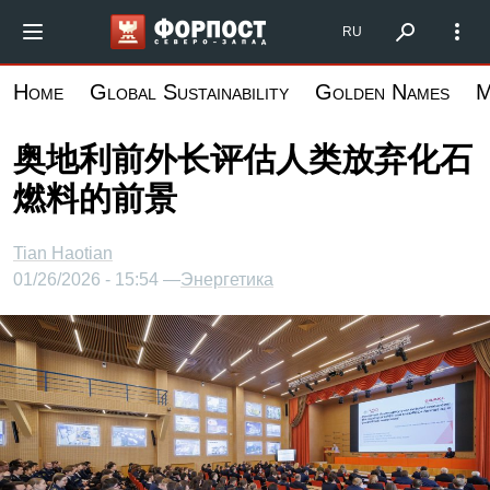
跳
Форпост Северо-Запад
RU
转
到
Home
Global Sustainability
Golden Names
M
主
要
奥地利前外长评估人类放弃化石
内
燃料的前景
容
Tian Haotian
01/26/2026 - 15:54 —
Энергетика