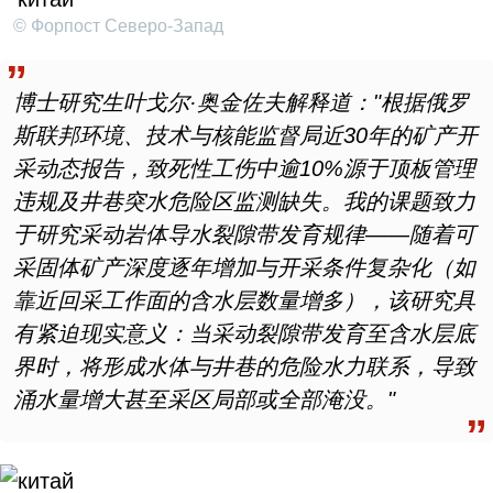
© Форпост Северо-Запад
博士研究生叶戈尔
·
奥金佐夫解释道：
"
根据俄罗
斯联邦环境、技术与核能监督局近
30
年的矿产开
采动态报告，致死性工伤中逾
10%
源于顶板管理
违规及井巷突水危险区监测缺失。我的课题致力
于研究采动岩体导水裂隙带发育规律
——
随着可
采固体矿产深度逐年增加与开采条件复杂化（如
靠近回采工作面的含水层数量增多），该研究具
有紧迫现实意义：当采动裂隙带发育至含水层底
界时，将形成水体与井巷的危险水力联系，导致
涌水量增大甚至采区局部或全部淹没。
"