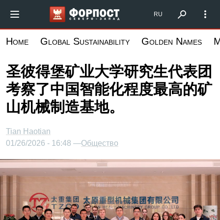
跳
Форпост Северо-Запад
RU
转
到
Home
Global Sustainability
Golden Names
M
主
要
圣彼得堡矿业大学研究生代表团
内
考察了中国智能化程度最高的矿
容
山机械制造基地。
Tian Haotian
01/26/2026 - 16:48 —
Общество