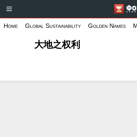
跳
转
到
Home
Global Sustainability
Golden Names
M
主
要
大地之权利
内
容