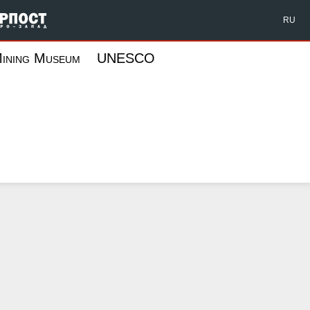
Форпост Северо-Запад
RU
ining Museum
UNESCO