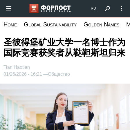
跳
Форпост Северо-Запад
RU
转
到
Home
Global Sustainability
Golden Names
M
主
要
圣彼得堡矿业大学一名博士作为
内
国际竞赛获奖者从鞑靼斯坦归来
容
Tian Haotian
01/26/2026 - 16:21 —
Общество