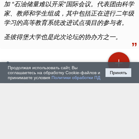
加 “石油储量难以开采”国际会议。代表团由科学
家、教师和学生组成，其中包括正在进行二年级
学习的高等教育系统改进试点项目的参与者。
圣彼得堡大学也是此次论坛的协办方之一。
Продолжая использовать сайт, Вы
соглашаетесь на обработку Cookie-файлов и
Принять
принимаете условия
Политики обработки ПД