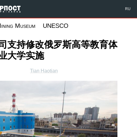
Форпост Северо-Запад
RU
ining Museum
UNESCO
司支持修改俄罗斯高等教育体
业大学实施
Tian Haotian