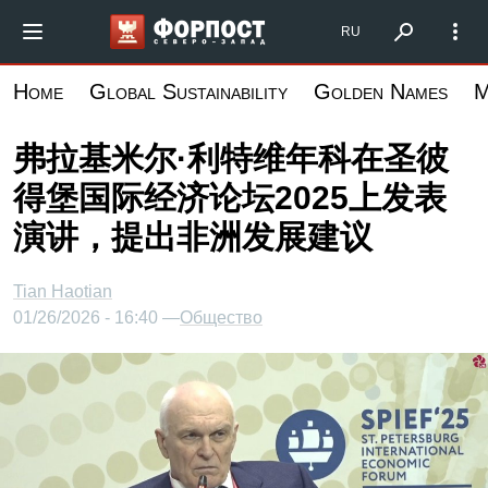
跳
Форпост Северо-Запад
RU
转
到
Home
Global Sustainability
Golden Names
M
主
要
弗拉基米尔·利特维年科在圣彼
内
得堡国际经济论坛2025上发表
容
演讲，提出非洲发展建议
Tian Haotian
01/26/2026 - 16:40 —
Общество