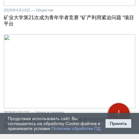
2026年4月10日 — Общество
矿业大学第21次成为青年学者竞赛 “矿产利用紧迫问题 “项目
平台
2026年4月10日 — Наука и техника
Продолжая использовать сайт, Вы
圣彼得堡和北京顶尖工科院校拟定南极深钻与研究合作路线
соглашаетесь на обработку Cookie-файлов и
Принять
图
принимаете условия
Политики обработки ПД
2026年4月2日 — Общество