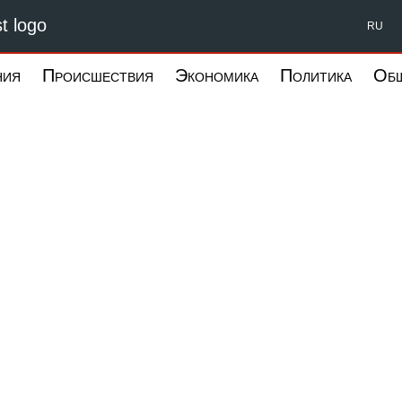
Форпост Северо-Запад
RU
ния
Происшествия
Экономика
Политика
Об