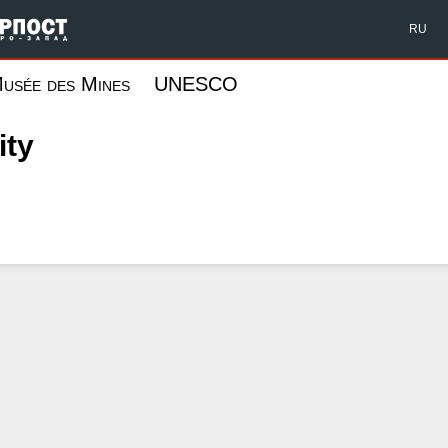
Форпост Северо-Запад
RU
usée des Mines
UNESCO
ity