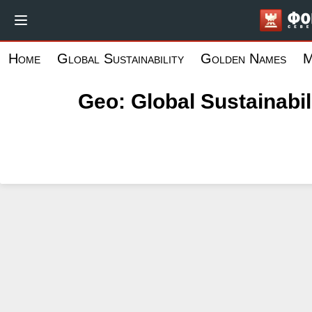
Aller
au
contenu
Home
Global Sustainability
Golden Names
M
principal
Geo: Global Sustainabil