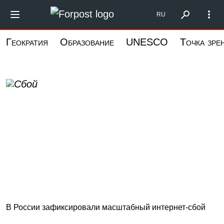
Перейти
Форпост Северо-
RU
к
основному
Геократия
Образование
UNESCO
Точка зре
содержанию
В России зафиксировали масштабный интернет-сбой