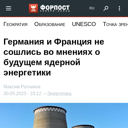
Перейти
Форпост Северо-Запад
RU
к
основному
Геократия
Образование
UNESCO
Точка зре
содержанию
Германия и Франция не
сошлись во мнениях о
будущем ядерной
энергетики
Максим Ратников
30.05.2023 - 10:12 —
Энергетика