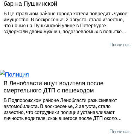
бар на Пушкинской
В Центральном районе города хотели повредить чужое
имущество. В воскресенье, 2 августа, стало известно,
что ночью на Пушкинской улице в Петербурге
задержали двоих мужчин, подозреваемых в попытке
поджога входа в пивной бар. Об этом сообщила пресс-
служба регионального управления Росгвардии. По
Прочитать
данным ведомства, инициатором происшествия стал
22-летний курсант Михайловской артиллерийской
академии. Незадолго до происшествия его попросили
покинуть заведение после конфликта с другим
посетителем.
В Ленобласти ищут водителя после
смертельного ДТП с пешеходом
В Подпорожском районе Ленобласти разыскивают
автомобилиста. В воскресенье, 2 августа, стало
известно, что сотрудники полиции устанавливают
личность водителя, скрывшегося после ДТП около
Подпорожья. В результате инцидента погиб пешеход.
По данным регионального Главка, авария произошла в
Прочитать