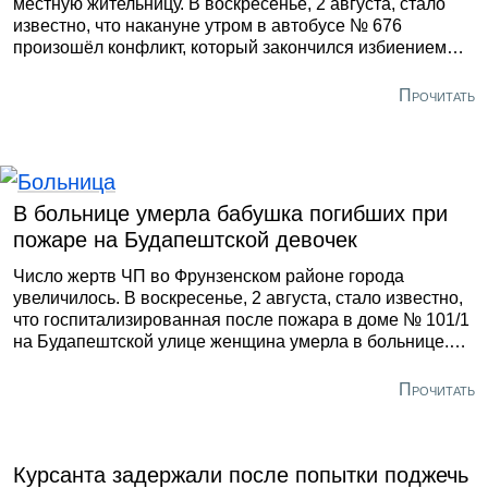
местную жительницу. В воскресенье, 2 августа, стало
известно, что накануне утром в автобусе № 676
произошёл конфликт, который закончился избиением
петербурженки на остановке «Дорога в Каменку» в
Парголово. Об этом сообщила «Фонтанка».
Прочитать
В больнице умерла бабушка погибших при
пожаре на Будапештской девочек
Число жертв ЧП во Фрунзенском районе города
увеличилось. В воскресенье, 2 августа, стало известно,
что госпитализированная после пожара в доме № 101/1
на Будапештской улице женщина умерла в больнице.
Она была бабушкой и опекуном двух девочек, погибших
во время происшествия, сообщила «Фонтанка».
Прочитать
Курсанта задержали после попытки поджечь