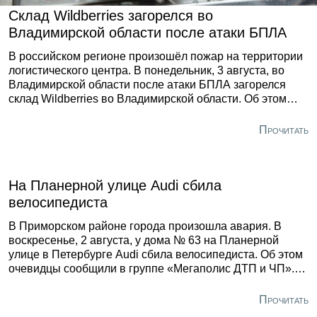
Склад Wildberries загорелся во
Владимирской области после атаки БПЛА
В российском регионе произошёл пожар на территории
логистического центра. В понедельник, 3 августа, во
Владимирской области после атаки БПЛА загорелся
склад Wildberries во Владимирской области. Об этом
сообщила пресс-служба RWB. «Из-за атаки на
логистическом объекте компании во Владимирской
Прочитать
области возникло возгорание. Люди эвакуированы», —
рассказали в компании.
На Планерной улице Audi сбила
велосипедиста
В Приморском районе города произошла авария. В
воскресенье, 2 августа, у дома № 63 на Планерной
улице в Петербурге Audi сбила велосипедиста. Об этом
очевидцы сообщили в группе «Мегаполис ДТП и ЧП».
«Сбили велосипедиста на Планерной, 63, водитель в
шоке лёг рядом», — написал автор поста.
Прочитать