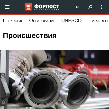
Перейти
Форпост Северо-Запад
RU
к
основному
Геократия
Образование
UNESCO
Точка зре
содержанию
Происшествия