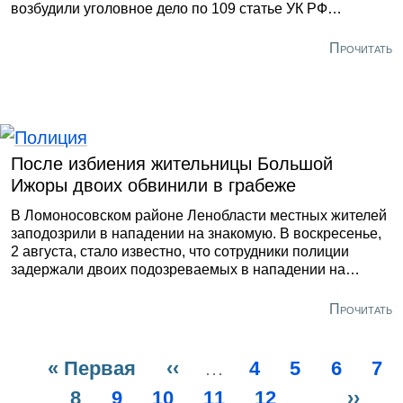
возбудили уголовное дело по 109 статье УК РФ
(причинение смерти по неосторожности) после гибели
двух детей при пожаре на Будапештской улице. Об этом
Прочитать
сообщила пресс-служба городского СК. «Проведён
осмотр места происшествия, назначены необходимые
экспертизы, выполняется комплекс следственных
действий, направленных на установление
обстоятельств произошедшего», — рассказали в
ведомстве.
После избиения жительницы Большой
Ижоры двоих обвинили в грабеже
В Ломоносовском районе Ленобласти местных жителей
заподозрили в нападении на знакомую. В воскресенье,
2 августа, стало известно, что сотрудники полиции
задержали двоих подозреваемых в нападении на
жительницу посёлка Большая Ижора. У неё похитили
более полумиллиона рублей. По данным регионального
Прочитать
Главка, 31 июля пострадавшая обратилась к силовикам
и рассказала, что её знакомые применили к ней насилие
и похитили крупную сумму денег. Правоохранители
Первая
« Первая
Предыдущая
‹‹
…
Page
4
Page
5
Page
6
Pa
7
установили, что вечером 28 июля в квартире женщины
Нумерация
страница
Текущая
8
Page
9
Page
10
страница
Page
11
Page
12
…
След
››
произошёл конфликт.