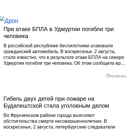
пятницу около 23:08 на 17-м километре трассы А-215
«Лодейное Поле — Вытегра — Прокшино — Плесецк —
Брин-Наволок» вне населённого пункта. Машина
неизвестной марки двигалась в сторону Вытегры, где
сбила 47-летнего мужчину. Он переходил проезжую
При атаке БПЛА в Удмуртии погибли три
часть вне «зебры».
человека
В российской республике беспилотники атаковали
гражданский автомобиль. В воскресенье, 2 августа,
стало известно, что в результате атаки БПЛА на севере
Удмуртии погибли три человека. Об этом сообщила врио
главы республики Ольга Абрамова. По её словам,
беспилотники ударили по гражданскому автомобилю.
Прочитать
Ещё два человека получили ранения и были
госпитализированы, один из них — ребёнок. Девочку
планируют доставить санитарной авиацией в Ижевск
после стабилизации её состояния.
Гибель двух детей при пожаре на
Будапештской стала уголовным делом
Во Фрунзенском районе города выясняют
обстоятельства смерти несовершеннолетних. В
воскресенье, 2 августа, петербургские следователи