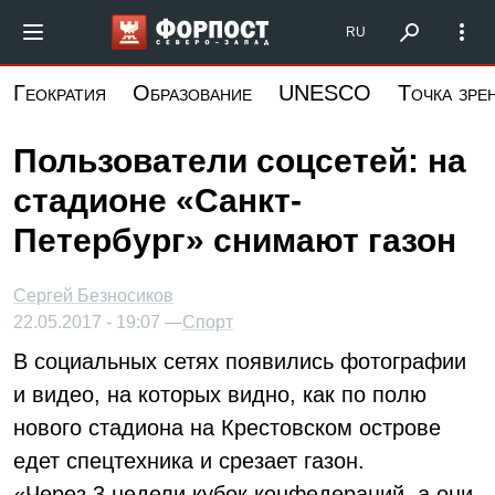
Перейти
Форпост Северо-Запад
RU
к
основному
Геократия
Образование
UNESCO
Точка зре
содержанию
Пользователи соцсетей: на
стадионе «Санкт-
Петербург» снимают газон
Сергей Безносиков
22.05.2017 - 19:07 —
Спорт
В социальных сетях появились фотографии
и видео, на которых видно, как по полю
нового стадиона на Крестовском острове
едет спецтехника и срезает газон.
«Через 3 недели кубок конфедераций, а они