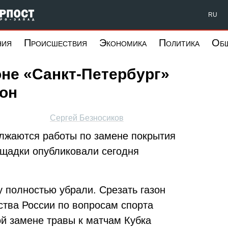
Форпост Северо-Запад
RU
ния
Происшествия
Экономика
Политика
Об
оне «Санкт-Петербург»
зон
Сергей Безносиков
лжаются работы по замене покрытия
щадки опубликовали сегодня
у полностью убрали. Срезать газон
ства России по вопросам спорта
ой замене травы к матчам Кубка