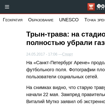
Перейти
к
основному
Геократия
Образование
UNESCO
Точка зре
содержанию
Трын-трава: на стади
полностью убрали га
24.05.2017 - 17:06 —
Спорт
На «Санкт-Петербург Арене» продо
футбольного поля. Фотографии пло
пользователи социальных сетей.
На снимках видно, что старую трав
начали 22 мая. Зампред правитель
Виталий Мутко заявил об экстренн