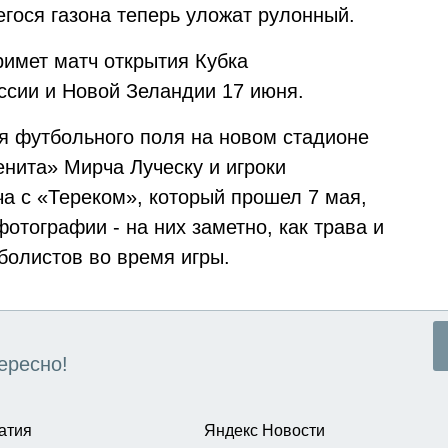
ося газона теперь уложат рулонный.
римет матч открытия Кубка
сии и Новой Зеландии 17 июня.
я футбольного поля на новом стадионе
енита» Мирча Луческу и игроки
ча с «Тереком», который прошел 7 мая,
тографии - на них заметно, как трава и
болистов во время игры.
ересно!
атия
Яндекс Новости