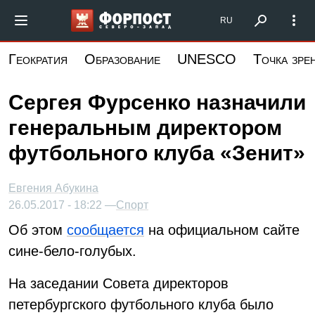
Перейти
Форпост Северо-Запад
RU
к
основному
Геократия
Образование
UNESCO
Точка зре
содержанию
Сергея Фурсенко назначили
генеральным директором
футбольного клуба «Зенит»
Евгения Абукина
26.05.2017 - 18:22 —
Спорт
Об этом
сообщается
на официальном сайте
сине-бело-голубых.
На заседании Совета директоров
петербургского футбольного клуба было