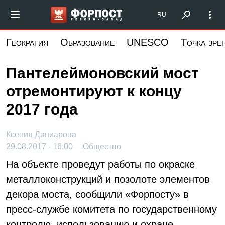
Перейти
Форпост Северо-Запад
RU
к
основному
Геократия
Образование
UNESCO
Точка зре
содержанию
Пантелеймоновский мост
отремонтируют к концу
2017 года
Ксения Даниарова
29.08.2017 - 16:00 —
Общество
На объекте проведут работы по окраске
металлоконструкций и позолоте элементов
декора моста, сообщили «Форпосту» в
пресс-службе комитета по государственному
контролю, использованию и охране