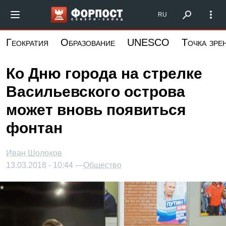
Перейти
Форпост Северо-Запад
RU
к
основному
Геократия
Образование
UNESCO
Точка зре
содержанию
Ко Дню города на стрелке
Васильевского острова
может вновь появиться
фонтан
Иван Шолохов
13.03.2018 - 10:44 —
Общество