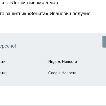
ся с «Локомотивом» 5 мая.
что защитник «Зенита» Иванович получил
ересно!
атия
Яндекс Новости
атия
Google Новости