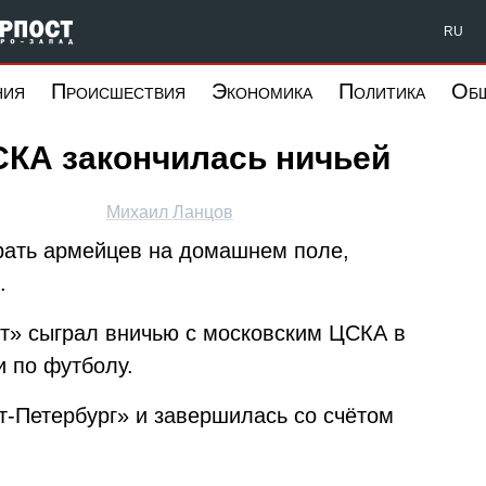
Форпост Северо-Запад
RU
ния
Происшествия
Экономика
Политика
Об
СКА закончилась ничьей
Михаил Ланцов
рать армейцев на домашнем поле,
.
ит» сыграл вничью с московским ЦСКА в
и по футболу.
т-Петербург» и завершилась со счётом