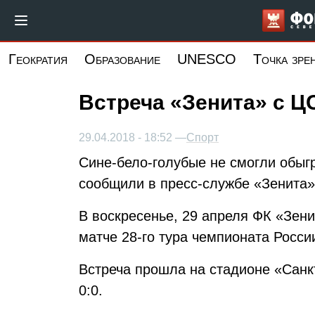
Перейти
к
основному
Геократия
Образование
UNESCO
Точка зре
содержанию
Встреча «Зенита» с Ц
29.04.2018 - 18:52 —
Спорт
Сине-бело-голубые не смогли обыг
сообщили в пресс-службе «Зенита»
В воскресенье, 29 апреля ФК «Зен
матче 28-го тура чемпионата Росси
Встреча прошла на стадионе «Санк
0:0.