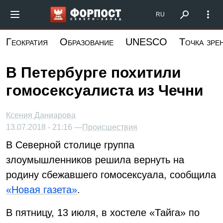
Перейти
Форпост Северо-Запад
RU
к
основному
Геократия
Образование
UNESCO
Точка зре
содержанию
В Петербурге похитили
гомосексуалиста из Чечни
Ксения Даниарова
13.07.2018 - 21:16 —
Происшествия
В Северной столице группа
злоумышленников решила вернуть на
родину сбежавшего гомосексуала, сообщила
«Новая газета»
.
В пятницу, 13 июля, в хостеле «Тайга» по