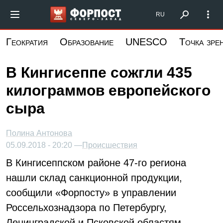
Перейти
Форпост Северо-Запад
RU
к
основному
Геократия
Образование
UNESCO
Точка зре
содержанию
В Кингисеппе сожгли 435
килограммов европейского
сыра
Полина Антонова
05.09.2018 - 20:20 —
Происшествия
В Кингисеппском районе 47-го региона
нашли склад санкционной продукции,
сообщили «Форпосту» в управлении
Россельхознадзора по Петербургу,
Ленинградской и Псковской областям.