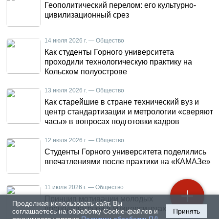
Геополитический перелом: его культурно-
цивилизационный срез
14 июля 2026 г. — Общество
Как студенты Горного университета
проходили технологическую практику на
Кольском полуострове
13 июля 2026 г. — Общество
Как старейшие в стране технический вуз и
центр стандартизации и метрологии «сверяют
часы» в вопросах подготовки кадров
12 июля 2026 г. — Общество
Студенты Горного университета поделились
впечатлениями после практики на «КАМАЗе»
11 июля 2026 г. — Общество
Принцип мотивации молодых
Продолжая использовать сайт, Вы
преподавателей в университетах
соглашаетесь на обработку Cookie-файлов и
Принять