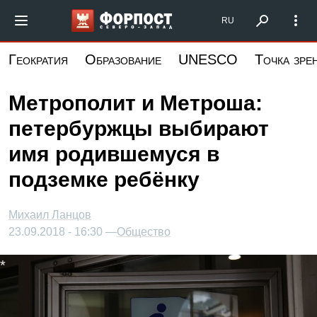
Перейти
Форпост Северо-Запад
RU
к
основному
Геократия
Образование
UNESCO
Точка зре
содержанию
Метрополит и Метроша:
петербуржцы выбирают
имя родившемуся в
подземке ребёнку
Михаил Ланцов
23.09.2018 - 16:30 —
Общество