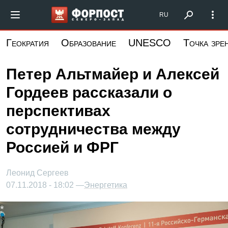
Перейти
Форпост Северо-Запад
RU
к
основному
Геократия
Образование
UNESCO
Точка зре
содержанию
Петер Альтмайер и Алексей
Гордеев рассказали о
перспективах
сотрудничества между
Россией и ФРГ
Леонид Сергеев
07.11.2018 - 18:02 —
Энергетика