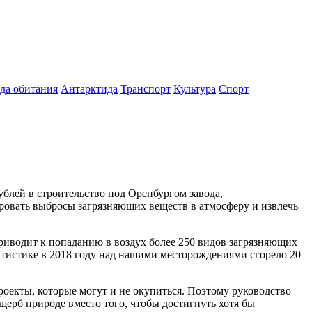
да обитания
Антарктида
Транспорт
Культура
Спорт
лей в строительство под Оренбургом завода,
овать выбросы загрязняющих веществ в атмосферу и извлечь
риводит к попаданию в воздух более 250 видов загрязняющих
атистике в 2018 году над нашими месторождениями сгорело 20
проекты, которые могут и не окупиться. Поэтому руководство
щерб природе вместо того, чтобы достигнуть хотя бы