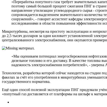
«Переработка попутного газа требует значительных кап
поэтому самый большой процент сжигания ПНГ в стране 
направление утилизации углеводородного сырья - строите
сопровождается выделением значительного количества те
сооружений», - говорит ассистент кафедры электроэнер
исследованиями в области повышения эффективности исп
Микротурбины, несмотря на простоту эксплуатации и неприхотл
до 2,5 тысяч долларов за один киловатт установленной электри
централизованного электроснабжения, они окупаются примерно
«Мы оцениваем потенциал энергосбережения нефтегазовых 
дизельное топливо и его доставку. В качестве топлива вы
надежность электроснабжения потребителей», - уверена
Технология, разработка которой сейчас находится на стадии п
факелах за счёт его употребления в микротурбинах уменьшитс
государственного норматива.
Ещё один способ полезной эксплуатации ПНГ придумали учёны
«попутный газ доставляется от платформы на шельфе к матери