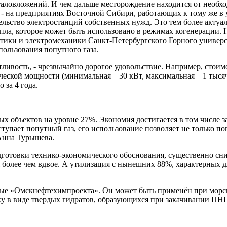
италовложений. И чем дальше месторождение находится от необ
- на предприятиях Восточной Сибири, работающих к тому же в у
льство электростанций собственных нужд. Это тем более актуаль
пла, которое может быть использовано в режимах когенерации.
гетики и электромеханики Санкт-Петербургского Горного униве
ользования попутного газа.
ивость, - чрезвычайно дорогое удовольствие. Например, стоимо
ческой мощности (минимальная – 30 кВт, максимальная – 1 тысяча
 за 4 года.
объектов на уровне 27%. Экономия достигается в том числе за с
ступает попутный газ, его использование позволяет не только п
 Анна Турышева.
одготовки технико-экономического обоснования, существенно сни
я более чем вдвое. А утилизация с нынешних 88%, характерных 
е «Омскнефтехимпроекта». Он может быть применён при морской
ку в виде твердых гидратов, образующихся при закачивании ПН