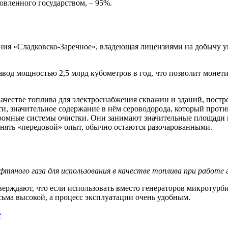
вленного государством, – 95%.
ия «Сладковско-Заречное», владеющая лицензиями на добычу у
д мощностью 2,5 млрд кубометров в год, что позволит монети
ачестве топлива для электроснабжения скважин и зданий, пост
ти, значительное содержание в нём сероводорода, который прот
громные системы очистки. Они занимают значительные площади 
нять «передовой» опыт, обычно остаются разочарованными.
яного газа для использования в качестве топлива при работе 
ерждают, что если использовать вместо генераторов микротурб
сьма высокой, а процесс эксплуатации очень удобным.
е