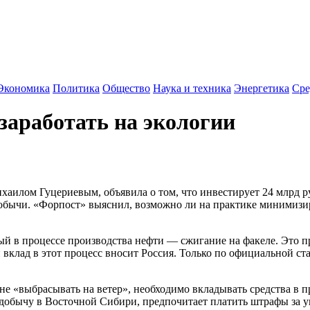
Экономика
Политика
Общество
Наука и техника
Энергетика
Сре
заработать на экологии
ом Гуцериевым, объявила о том, что инвестирует 24 млрд руб
бычи. «Форпост» выяснил, возможно ли на практике минимизир
й в процессе производства нефти — сжигание на факеле. Это п
вклад в этот процесс вносит Россия. Только по официальной ст
а не «выбрасывать на ветер», необходимо вкладывать средства в 
 добычу в Восточной Сибири, предпочитает платить штрафы за у