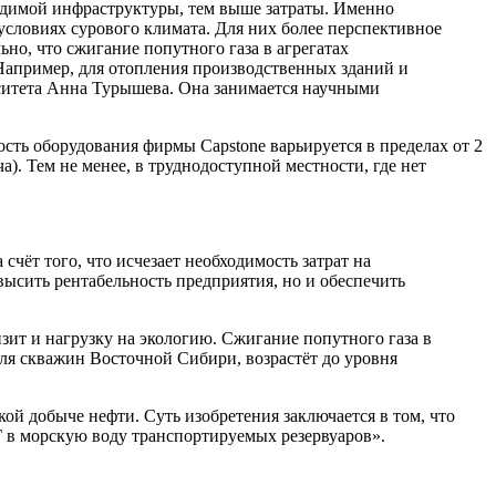
ходимой инфраструктуры, тем выше затраты. Именно
словиях сурового климата. Для них более перспективное
но, что сжигание попутного газа в агрегатах
 Например, для отопления производственных зданий и
рситета Анна Турышева. Она занимается научными
сть оборудования фирмы Capstone варьируется в пределах от 2
). Тем не менее, в труднодоступной местности, где нет
чёт того, что исчезает необходимость затрат на
овысить рентабельность предприятия, но и обеспечить
зит и нагрузку на экологию. Сжигание попутного газа в
для скважин Восточной Сибири, возрастёт до уровня
 добыче нефти. Суть изобретения заключается в том, что
Г в морскую воду транспортируемых резервуаров».