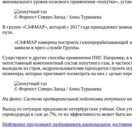
минимального уровня полезного применения «попутки», устано
© Форпост Северо-Запад / Анна Турышева
В группе «САФМАР», которой с 2017 года принадлежит компан
пути.
«САФМАР намерена построить газоперерабатывающий заво
заявили в пресс-службе Группы.
Существуют и другие способы применения ПНГ. Например, в к
непостоянный компонентный состав попутного газа, в частнос
выходили из строя, недропользователям приходится строить о
инженеры, которые приезжают посмотреть на них с целью пере
© Форпост Северо-Запад / Анна Турышева
На фото: Система предварительной подготовки попутного нефт
Выход из ситуации предложили петербургские учёные. Они утв
сероводорода в газе до 7%, то их эффективность может быть ве
Нефтяники продолжают разбазаривать национальное достояни