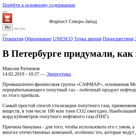
Перейти к основному содержанию
Форпост Северо-Запад
RU
Геократия
Образование
UNESCO
Точка зрения
Происшествия
В Петербурге придумали, как 
Максим Ратников
14.02.2019 - 10:37 —
Энергетика
Промышленно-финансовая группа «САФМАР», основанная Михаил
перерабатывающего попутный газ – побочный продукт нефтедо
из этого прибыль.
Самый простой способ утилизации попутного газа, применяемы
веществ, в том числе 100 млн тонн СО2 ежегодно. Наибольший 
млрд кубометров попутного нефтяного газа (ПНГ).
Причина банальна - для того, чтобы использовать его с умом, 
многих отечественных компаний, особенно тех, которые ведут