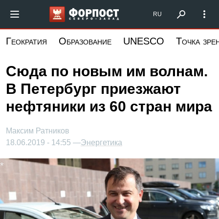
Перейти
Форпост Северо-Запад
RU
к
основному
Геократия
Образование
UNESCO
Точка зре
содержанию
Сюда по новым им волнам.
В Петербург приезжают
нефтяники из 60 стран мира
Максим Ратников
18.06.2019 - 14:55 —
Энергетика