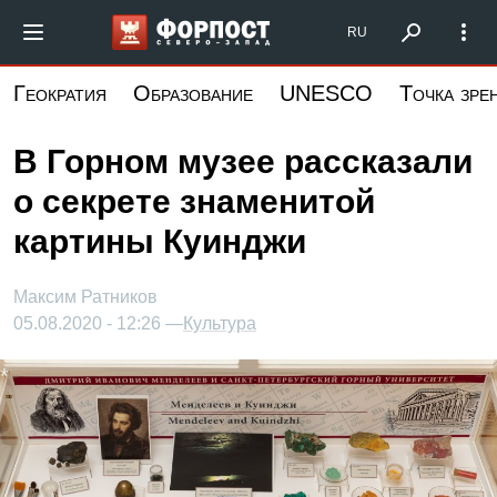
Перейти
Форпост Северо-Запад
RU
к
основному
Геократия
Образование
UNESCO
Точка зре
содержанию
В Горном музее рассказали
о секрете знаменитой
картины Куинджи
Максим Ратников
05.08.2020 - 12:26 —
Культура