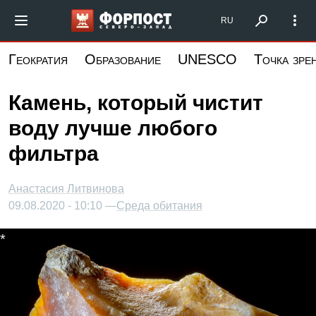
Перейти
Форпост Северо-Запад
RU
к
основному
Геократия
Образование
UNESCO
Точка зре
содержанию
Камень, который чистит
воду лучше любого
фильтра
Анастасия Литвинова
09.08.2020 - 10:10 —
Среда обитания