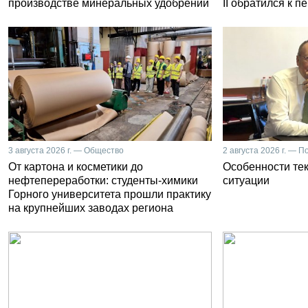
производстве минеральных удобрений
II обратился к 
3 августа 2026 г. — Общество
2 августа 2026 г. — П
От картона и косметики до
Особенности те
нефтепереработки: студенты-химики
ситуации
Горного университета прошли практику
на крупнейших заводах региона