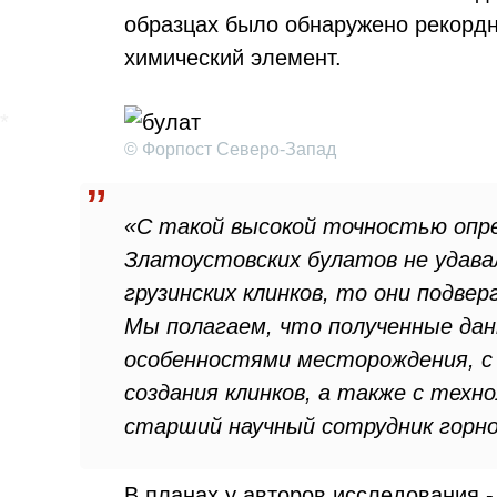
образцах было обнаружено рекордн
химический элемент.
© Форпост Северо-Запад
«С такой высокой точностью опр
Златоустовских булатов не удава
грузинских клинков, то они подве
Мы полагаем, что полученные дан
особенностями месторождения, с
создания клинков, а также с техн
старший научный сотрудник горно
В планах у авторов исследования 