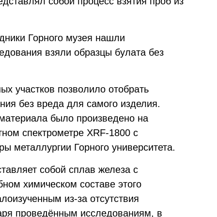
дставлял собой процесс взятия проб из
удники Горного музея нашли
едования взяли образцы булата без
ых участков позволило отобрать
ия без вреда для самого изделия.
 материала было произведено на
ном спектрометре XRF-1800 с
ы металлургии Горного университета.
ставляет собой сплав железа с
бном химическом составе этого
алоизученным из-за отсутствия
аря проведённым исследованиям, в