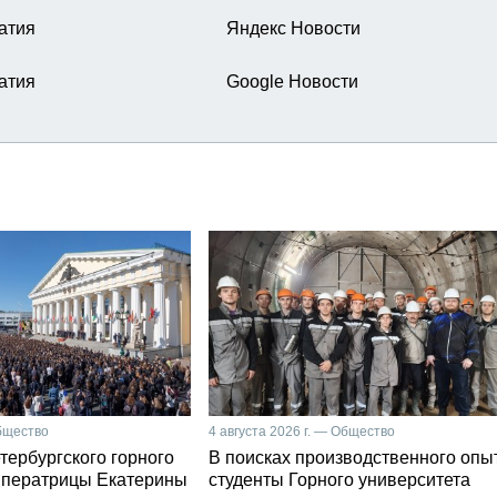
атия
Яндекс Новости
атия
Google Новости
Общество
4 августа 2026 г. — Общество
тербургского горного
В поисках производственного опы
мператрицы Екатерины
студенты Горного университета