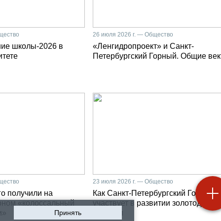
бщество
26 июля 2026 г. — Общество
ние школы-2026 в
«Ленгидропроект» и Санкт-
итете
Петербургский Горный. Общие ве
бщество
23 июля 2026 г. — Общество
о получили на
Как Санкт-Петербургский Горный
рном «колоссальный
участвует в развитии золотодобыч
и»
Принять
Бурятии