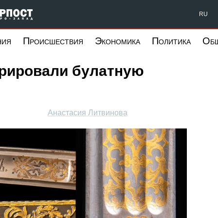
Форпост Северо-Запад
RU
ния
Происшествия
Экономика
Политика
Об
арировали булатную
Анастасия Литвинова