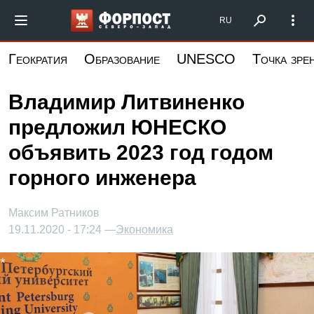
Перейти
Форпост Северо-Запад
RU
к
основному
Геократия
Образование
UNESCO
Точка зре
содержанию
Владимир Литвиненко
предложил ЮНЕСКО
объявить 2023 год годом
горного инженера
Максим Ратников
19.11.2020 - 17:24 —
Экономика