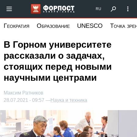
Перейти
Форпост Северо-Запад
RU
к
основному
Геократия
Образование
UNESCO
Точка зре
содержанию
В Горном университете
рассказали о задачах,
стоящих перед новыми
научными центрами
Максим Ратников
28.07.2021 - 09:57 —
Наука и техника