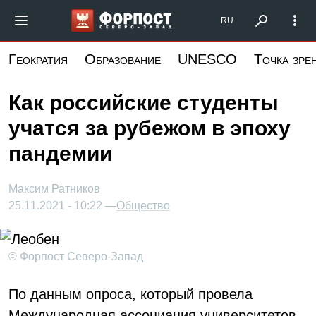
Перейти
Форпост Северо-Запад
RU
к
основному
Геократия
Образование
UNESCO
Точка зре
содержанию
Как российские студенты
учатся за рубежом в эпоху
пандемии
Максим Ратников
25.11.2021 - 10:22 —
Общество
© Форпост Северо-Запад
По данным опроса, который провела
Международная ассоциация университетов,