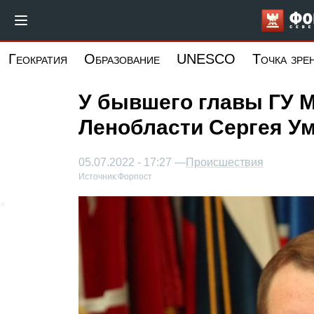
Перейти
к
основному
Геократия
Образование
UNESCO
Точка зре
содержанию
У бывшего главы ГУ М
Ленобласти Сергея У
05.07.2022 - 17:27 —
Происшествия
Источник:
Форпост