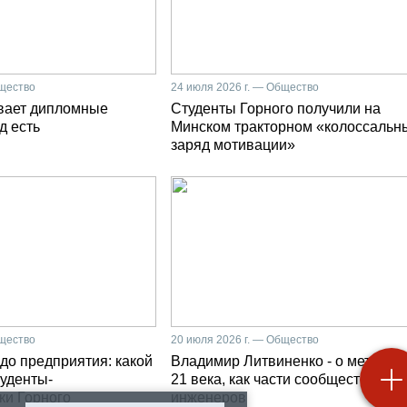
бщество
24 июля 2026 г. — Общество
вает дипломные
Студенты Горного получили на
д есть
Минском тракторном «колоссальн
заряд мотивации»
бщество
20 июля 2026 г. — Общество
до предприятия: какой
Владимир Литвиненко - о металлу
туденты-
21 века, как части сообщества гор
ки Горного
инженеров