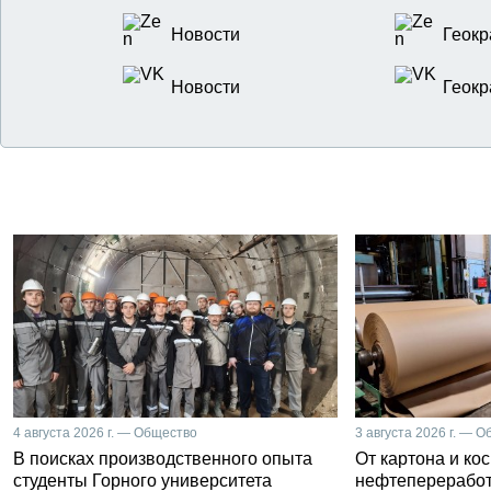
Новости
Геокр
Новости
Геокр
4 августа 2026 г. — Общество
3 августа 2026 г. — 
В поисках производственного опыта
От картона и ко
студенты Горного университета
нефтепереработ