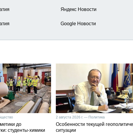
атия
Яндекс Новости
атия
Google Новости
Общество
2 августа 2026 г. — Политика
сметики до
Особенности текущей геополитич
ки: студенты-химики
ситуации