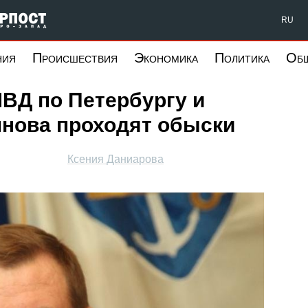
Форпост Северо-Запад
RU
ния
Происшествия
Экономика
Политика
Об
ВД по Петербургу и
мнова проходят обыски
Ксения Даниарова