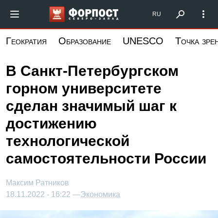
Перейти
Форпост Северо-Запад
RU
к
основному
Геократия
Образование
UNESCO
Точка зре
содержанию
В Санкт-Петербургском
горном университете
сделан значимый шаг к
достижению
технологической
самостоятельности России
Максим Ратников
18.11.2022 - 16:22 —
Экономика