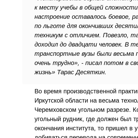
к месту учебы в общей сложности
настроение оставалось боевое, ра
по льготе для окончивших десяти
техникум с отличием. Повезло, та
доходил до двадцати человек. В 
транспортные вузы были весьма 
очень трудно», - писал потом в с
жизнь» Тарас Десяткин.
Во время производственной практи
Иркутской области на весьма техн
Черемховском угольном разрезе. К
угольный рудник, где должен был 
окончания института, то пришел в
добиваться перевода на современ