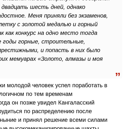
 двадцать шесть дней, однако
достное. Меня приняли без экзаменов,
летку с золотой медалью и горный
к как конкурс на одно место тогда
те годы горные, строительные,
престижными, и попасть в них было
воих мемуарах «Золото, алмазы и моя
ки молодой человек успел поработать в
ологичном по тем временам
огда он позже увидел Кангаласский
трудиться по распределению после
 уныние и принял решение всеми силами
ные высокомеханизированные шахты