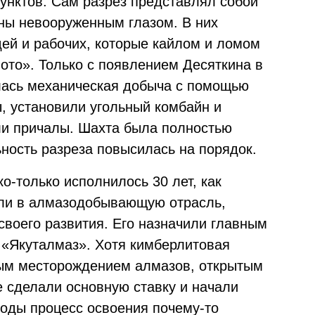
унктов. Сам разрез представлял собой
дны невооруженным глазом. В них
ей и рабочих, которые кайлом и ломом
ото». Только с появлением Десяткина в
лась механическая добыча с помощью
, установили угольный комбайн и
ли причалы. Шахта была полностью
ность разреза повысилась на порядок.
ко-только исполнилось 30 лет, как
ели в алмазодобывающую отрасль,
воего развития. Его назначили главным
 «Якуталмаз». Хотя кимберлитовая
ым месторождением алмазов, открытым
ее сделали основную ставку и начали
годы процесс освоения почему-то