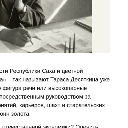
ти Республики Саха и цветной
а» – так называют Тараса Десяткина уже
о фигура речи или высокопарные
епосредственным руководством за
иятий, карьеров, шахт и старательских
онн золота.
й отечественной экономики? Оценить