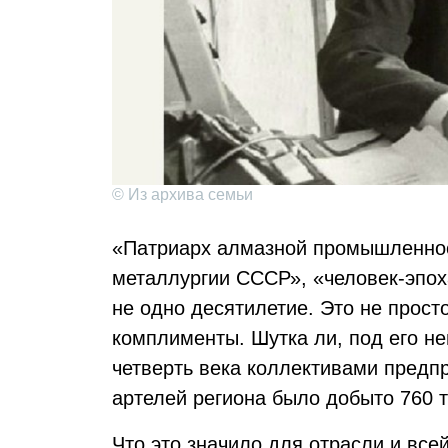
© Из архива семьи
«Патриарх алмазной промышленнос
металлургии СССР», «человек-эпох
не одно десятилетие. Это не прост
комплименты. Шутка ли, под его н
четверть века коллективами предпр
артелей региона было добыто 760 т
Что это значило для отрасли и все