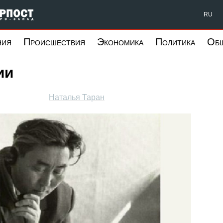
Форпост Северо-Запад
RU
ния
Происшествия
Экономика
Политика
Об
ии
Наталья Таран