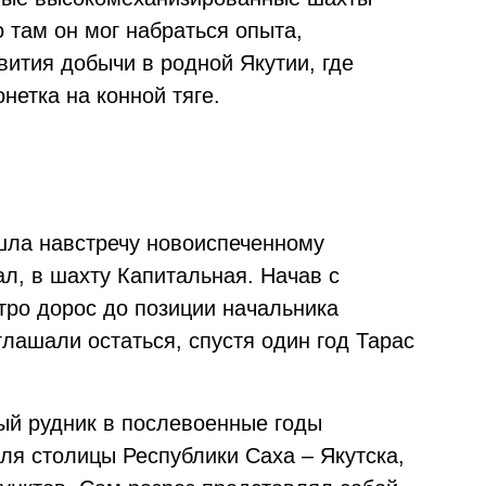
о там он мог набраться опыта,
ития добычи в родной Якутии, где
нетка на конной тяге.
шла навстречу новоиспеченному
ал, в шахту Капитальная. Начав с
тро дорос до позиции начальника
глашали остаться, спустя один год Тарас
ный рудник в послевоенные годы
ля столицы Республики Саха – Якутска,