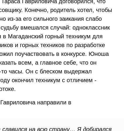
 Тараса Гавриловича договорился, что
совщику. Конечно, родитель хотел, чтобы
о из-за его сильного заикания слабо
В судьбу вмешался случай: одноклассник
я в Магаданский горный техникум для
иков и горных техников по разработке
ожил поучаствовать в конкурсе. Юноша
азать всем, а главное себе, что он
-то часы. Он с блеском выдержал
году окончил техникум с отличием -
отоке.
 Гавриловича направили в
 славился на всю страну… Я добирался