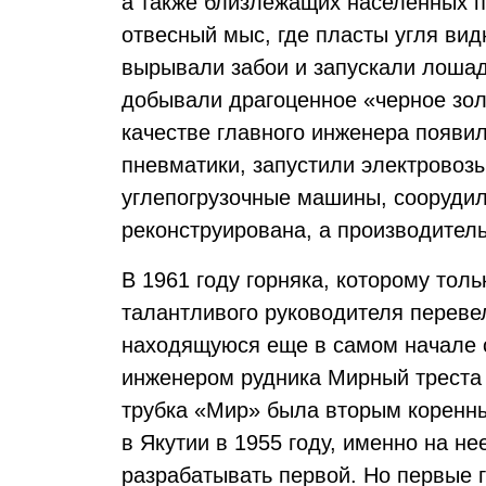
а также близлежащих населенных п
отвесный мыс, где пласты угля ви
вырывали забои и запускали лошад
добывали драгоценное «черное зол
качестве главного инженера появи
пневматики, запустили электровозы
углепогрузочные машины, сооруди
реконструирована, а производитель
В 1961 году горняка, которому толь
талантливого руководителя перев
находящуюся еще в самом начале с
инженером рудника Мирный треста
трубка «Мир» была вторым коренн
в Якутии в 1955 году, именно на н
разрабатывать первой. Но первые 