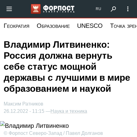
Перейти
Форпост Северо-Запад
RU
к
основному
Геократия
Образование
UNESCO
Точка зре
содержанию
Владимир Литвиненко:
Россия должна вернуть
себе статус мощной
державы с лучшими в мире
образованием и наукой
Максим Ратников
26.12.2022 - 11:15 —
Наука и техника
© Форпост Северо-Запад / Павел Долганов