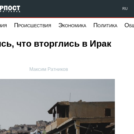
Форпост Северо-Запад
RU
ния
Происшествия
Экономика
Политика
Об
ь, что вторглись в Ирак
Максим Ратников