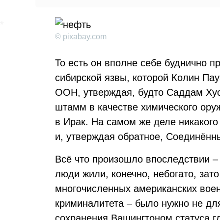
© pixabay.com
То есть он вполне себе буднично п
сибирской язвы, которой Колин Пау
ООН, утверждая, будто Саддам Хус
штамм в качестве химического ору
в Ирак. На самом же деле никакого
и, утверждая обратное, Соединённ
Всё что произошло впоследствии – 
люди жили, конечно, небогато, зато
многочисленных американских воен
криминалитета – было нужно не дл
сохранения Вашингтоном статуса гл