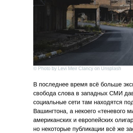
© Photo by Levi Meir Clancy on Unsplash
В последнее время всё больше эксп
свобода слова в западных СМИ давн
социальные сети там находятся по
Вашингтона, а некоего «теневого м
американских и европейских олигар
но некоторые публикации всё же за