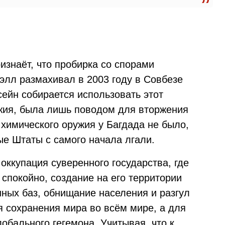
ризнаёт, что пробирка со спорами
элл размахивал в 2003 году в Совбезе
ейн собирается использовать этот
жия, была лишь поводом для вторжения
 химического оружия у Багдада не было,
ые Штаты с самого начала лгали.
оккупация суверенного государства, где
 спокойно, создание на его территории
ных баз, обнищание населения и разгул
я сохранения мира во всём мире, а для
обального гегемона. Учитывая, что к