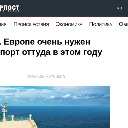
Форпост Северо-Запад
RU
ния
Происшествия
Экономика
Политика
Об
 Европе очень нужен
порт оттуда в этом году
Максим Ратников