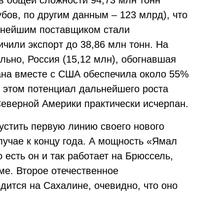
в общей сложности 94,73 млн тонн
убов, по другим данным – 123 млрд), что
упнейшим поставщиком стали
чили экспорт до 38,86 млн тонн. На
ально, Россия (15,12 млн), обогнавшая
рана вместе с США обеспечила около 55%
и этом потенциал дальнейшего роста
Северной Америки практически исчерпан.
устить первую линию своего нового
лучае к концу года. А мощность «Ямал
о есть он и так работает на Брюссель,
ме. Второе отечественное
дится на Сахалине, очевидно, что оно