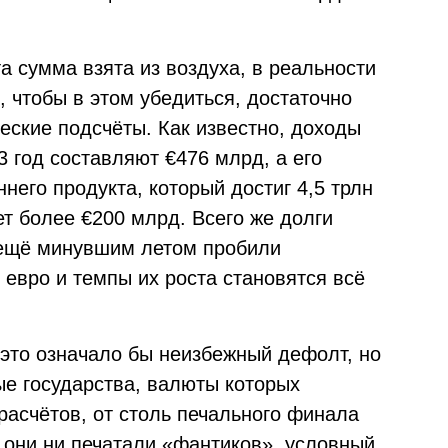
та сумма взята из воздуха, в реальности
о, чтобы в этом убедиться, достаточно
ские подсчёты. Как известно, доходы
 год составляют €476 млрд, а его
него продукта, который достиг 4,5 трлн
ет более €200 млрд. Всего же долги
ещё минувшим летом пробили
 евро и темпы их роста становятся всё
это означало бы неизбежный дефолт, но
е государства, валюты которых
асчётов, от столь печального финала
 они ни печатали «фантиков», условный