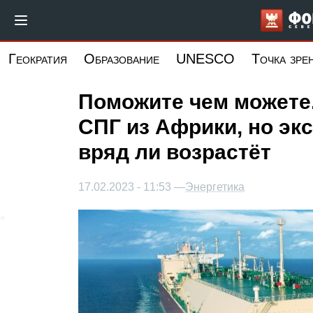
Перейти
к
основному
Геократия
Образование
UNESCO
Точка зре
содержанию
Поможите чем можете.
СПГ из Африки, но экс
вряд ли возрастёт
17.02.2023 - 11:53 —
Энергетика