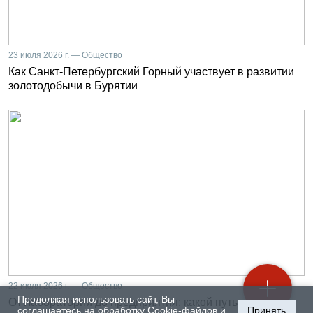
23 июля 2026 г. — Общество
Как Санкт-Петербургский Горный участвует в развитии
золотодобычи в Бурятии
22 июля 2026 г. — Общество
Продолжая использовать сайт, Вы
От лаборатории до предприятия: какой путь проходят
соглашаетесь на обработку Cookie-файлов и
Принять