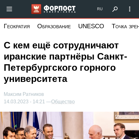
Перейти
Форпост Северо-Запад
RU
к
основному
Геократия
Образование
UNESCO
Точка зре
содержанию
С кем ещё сотрудничают
иранские партнёры Санкт-
Петербургского горного
университета
Максим Ратников
14.03.2023 - 14:21 —
Общество