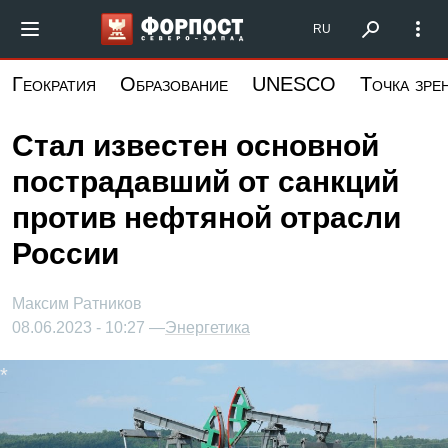
Перейти
Форпост Северо-Запад
RU
к
основному
Геократия
Образование
UNESCO
Точка зре
содержанию
Стал известен основной
пострадавший от санкций
против нефтяной отрасли
России
Максим Ратников
08.06.2023 - 10:27 —
Энергетика