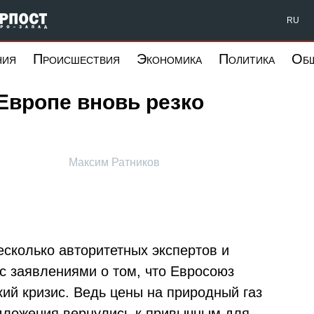
Форпост Северо-Запад
RU
ния
Происшествия
Экономика
Политика
Об
 Европе вновь резко
Максим Ратников
есколько авторитетных экспертов и
с заявлениями о том, что Евросоюз
ий кризис. Ведь цены на природный газ
едложения вернулись к привычным для