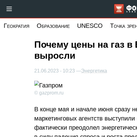
Перейти
к
основному
Геократия
Образование
UNESCO
Точка зре
содержанию
Почему цены на газ в
выросли
21.06.2023 - 10:23 —
Энергетика
© gazprom.ru
В конце мая и начале июня сразу н
маркетинговых агентств выступили 
фактически преодолел энергетическ
в силу падения спроса и роста пр