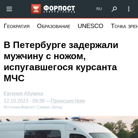
Перейти
Форпост Северо-Запад
RU
к
основному
Геократия
Образование
UNESCO
Точка зре
содержанию
В Петербурге задержали
мужчину с ножом,
испугавшегося курсанта
МЧС
Евгения Абукина
12.10.2023 - 09:38 —
Происшествия
Источник:
Форпост Северо-Запад