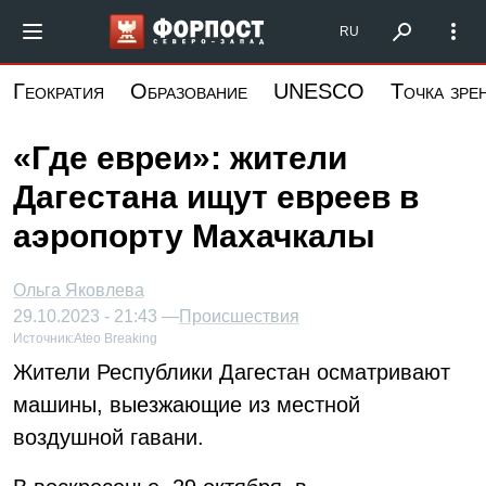
Перейти
Форпост Северо-Запад
RU
к
основному
Геократия
Образование
UNESCO
Точка зре
содержанию
«Где евреи»: жители
Дагестана ищут евреев в
аэропорту Махачкалы
Ольга Яковлева
29.10.2023 - 21:43 —
Происшествия
Источник:
Ateo Breaking
Жители Республики Дагестан осматривают
машины, выезжающие из местной
воздушной гавани.