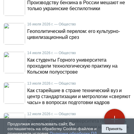
Производству бензина в России мешают не
только украинские беспилотники
16 июля 2026 г. — Общество
Геополитический перелом: его культурно-
цивилизационный срез
14 июля 2026 г. — Общество
Как студенты Горного университета
проходили технологическую практику на
Кольском полуострове
13 июля 2026 г. — Общество
Как старейшие в стране технический вуз и
центр стандартизации и метрологии «сверяют
часы» в вопросах подготовки кадров
12 июля 2026 г. — Общество
Студенты Горного университета поделились
Продолжая использовать сайт, Вы
впечатлениями после практики на «КАМАЗе»
соглашаетесь на обработку Cookie-файлов и
Принять
принимаете условия
Политики обработки ПД