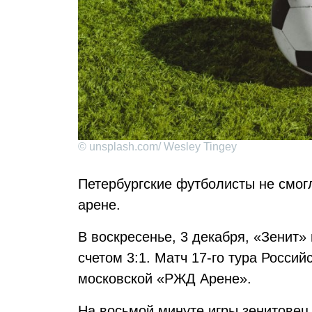
© unsplash.com/ Wesley Tingey
Петербургские футболисты не смог
арене.
В воскресенье, 3 декабря, «Зенит»
счетом 3:1. Матч 17-го тура Росси
московской «РЖД Арене».
На восьмой минуте игры зенитовец