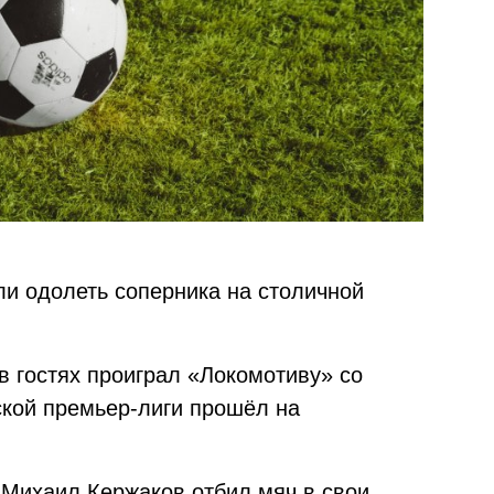
ли одолеть соперника на столичной
 в гостях проиграл «Локомотиву» со
йской премьер-лиги прошёл на
 Михаил Кержаков отбил мяч в свои