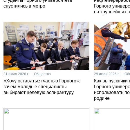
студенты Горного университета
нефтепереработ
спустились в метро
Горного универс
на крупнейших 
31 июля 2026 г. — Общество
29 июля 2026 г. — О
«Хочу оставаться частью Горного»:
Как выпускники
зачем молодые специалисты
Горного универс
выбирают целевую аспирантуру
использовать п
родине