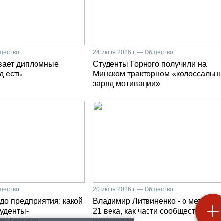
бщество
24 июля 2026 г. — Общество
вает дипломные
Студенты Горного получили на
д есть
Минском тракторном «колоссальн
заряд мотивации»
бщество
20 июля 2026 г. — Общество
до предприятия: какой
Владимир Литвиненко - о металлу
туденты-
21 века, как части сообщества гор
ки Горного
инженеров