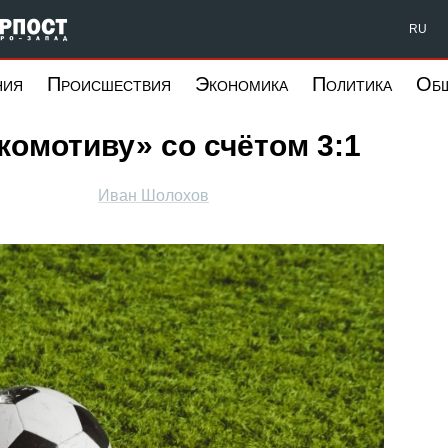
Форпост Северо-Запад
RU
ния
Происшествия
Экономика
Политика
Об
комотиву» со счётом 3:1
Иван Шолохов