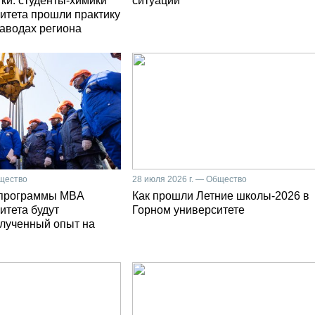
ки: студенты-химики
ситуации
итета прошли практику
заводах региона
бщество
28 июля 2026 г. — Общество
 программы MBA
Как прошли Летние школы-2026 в
итета будут
Горном университете
олученный опыт на