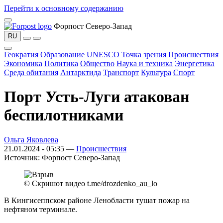
Перейти к основному содержанию
Форпост Северо-Запад
RU
Геократия
Образование
UNESCO
Точка зрения
Происшествия
Экономика
Политика
Общество
Наука и техника
Энергетика
Среда обитания
Антарктида
Транспорт
Культура
Спорт
Порт Усть-Луги атакован
беспилотниками
Ольга Яковлева
21.01.2024 - 05:35 —
Происшествия
Источник:
Форпост Северо-Запад
© Скришот видео t.me/drozdenko_au_lo
В Кингисеппском районе Ленобласти тушат пожар на
нефтяном терминале.