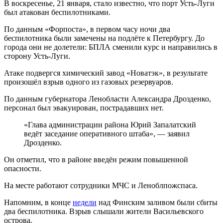
В воскресенье, 21 января, стало известно, что порт Усть-Луги
был атакован беспилотниками.
По данным «Форпоста», в первом часу ночи два
беспилотника были замечены на подлёте к Петербургу. До
города они не долетели: БПЛА сменили курс и направились в
сторону Усть-Луги.
Атаке подвергся химический завод «Новатэк», в результате
произошёл взрыв одного из газовых резервуаров.
По данным губернатора Ленобласти Александра Дрозденко,
персонал был эвакуирован, пострадавших нет.
«Глава администрации района Юрий Запалатский
ведёт заседание оперативного штаба», — заявил
Дрозденко.
Он отметил, что в районе введён режим повышенной
опасности.
На месте работают сотрудники МЧС и Леноблпожспаса.
Напомним, в конце
недели
над Финским заливом были сбиты
два беспилотника. Взрыв слышали жители Васильевского
острова.