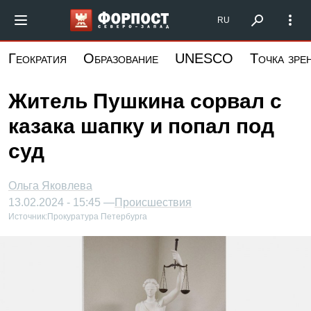
Перейти
Форпост Северо-Запад
RU
к
основному
Геократия
Образование
UNESCO
Точка зре
содержанию
Житель Пушкина сорвал с
казака шапку и попал под
суд
Ольга Яковлева
13.02.2024 - 15:45 —
Происшествия
Источник:
Прокуратура Петербурга