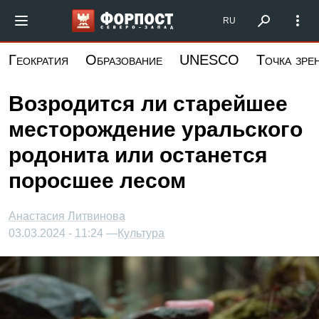
Перейти
Форпост Северо-Запад
RU
к
основному
Геократия
Образование
UNESCO
Точка зре
содержанию
Возродится ли старейшее
месторождение уральского
родонита или останется
поросшее лесом
Анастасия Литвинова
03.03.2024 - 11:24 —
Культура