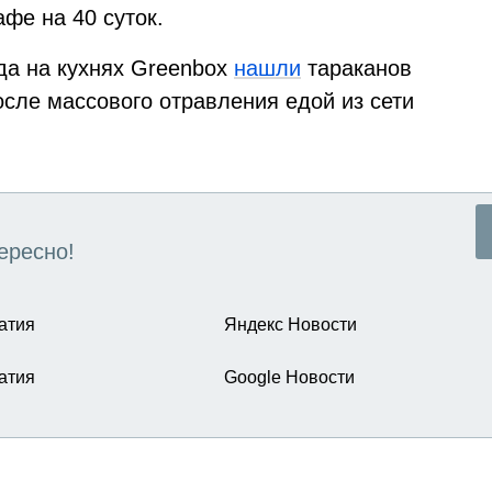
фе на 40 суток.
да на кухнях Greenbox
нашли
тараканов
осле массового отравления едой из сети
ересно!
атия
Яндекс Новости
атия
Google Новости