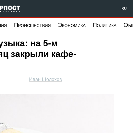
Форпост Северо-Запад
RU
ния
Происшествия
Экономика
Политика
Об
узыка: на 5-м
яц закрыли кафе-
Иван Шолохов