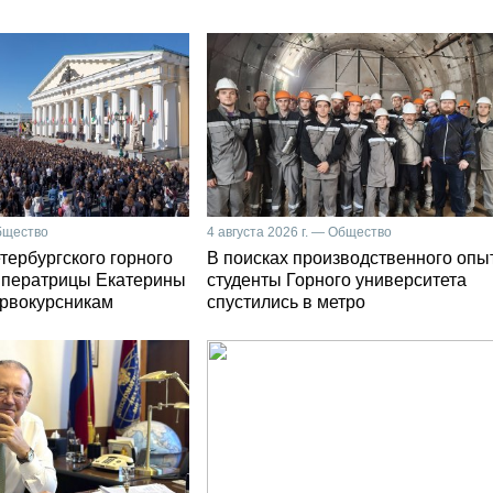
Общество
4 августа 2026 г. — Общество
тербургского горного
В поисках производственного опы
мператрицы Екатерины
студенты Горного университета
первокурсникам
спустились в метро