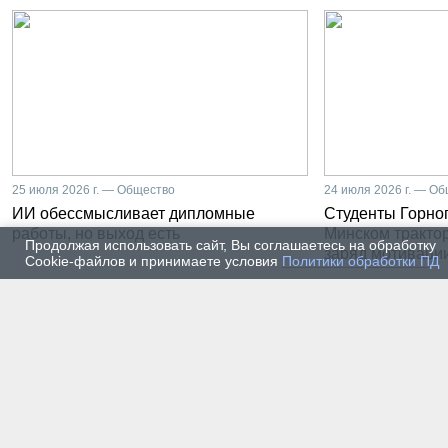
25 июля 2026 г. — Общество
24 июля 2026 г. — О
ИИ обессмысливает дипломные
Студенты Горног
работы, но выход есть
Минском тракто
Продолжая использовать сайт, Вы соглашаетесь на обработку
заряд мотиваци
Cookie-файлов и принимаете условия
Политики обработки ПД
22 июля 2026 г. — Общество
20 июля
От лаборатории до
Влади
предприятия: какой путь
метал
проходят студенты-
части
электроэнергетики Горного
инже
университета
19 июля 2026 г. — Общество
17 июля
Как сохранить инженерную
В Гор