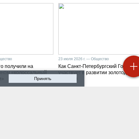
бщество
23 июля 2026 г. — Общество
о получили на
Как Санкт-Петербургский Горный
рном «колоссальный
участвует в развитии золотодобыч
и»
Принять
Бурятии
 2026 г. — Общество
20 июля 2026 г. — Общество
мир Литвиненко - о
Как проходят студенчес
лургах 21 века, как
практики на предприяти
 сообщества горных
разработчике систем
неров
промышленной
автоматизации
 2026 г. — Общество
16 июля 2026 г. — Экономика
ном университете
Производству бензина 