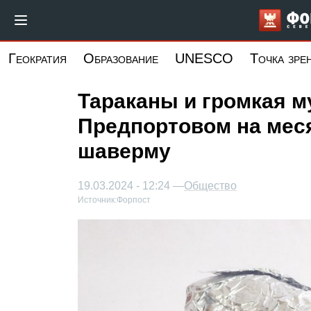
Перейти
к
основному
Геократия
Образование
UNESCO
Точка зре
содержанию
Тараканы и громкая м
Предпортовом на мес
шаверму
19.03.2024 - 12:24 —
Общество
Источник:
Форпост