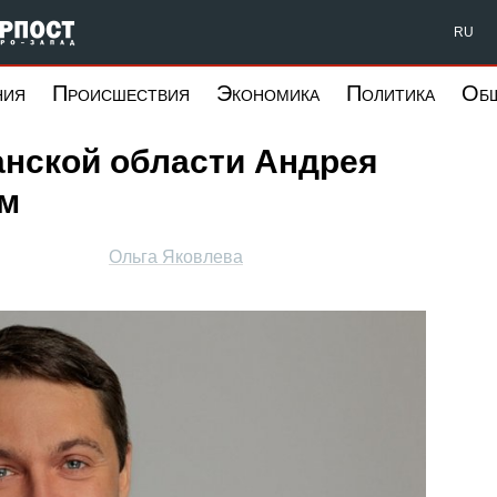
Форпост Северо-Запад
RU
ния
Происшествия
Экономика
Политика
Об
анской области Андрея
ом
Ольга Яковлева