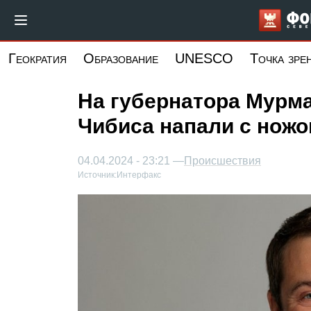
Перейти
к
основному
Геократия
Образование
UNESCO
Точка зре
содержанию
На губернатора Мурм
Чибиса напали с нож
04.04.2024 - 23:21 —
Происшествия
Источник:
Интерфакс