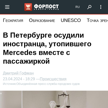
Перейти
Форпост Северо-Запад
RU
к
основному
Геократия
Образование
UNESCO
Точка зре
содержанию
В Петербурге осудили
иностранца, утопившего
Mercedes вместе с
пассажиркой
Дмитрий Гофман
23.04.2024 - 18:29 —
Происшествия
Источник:
Объединённая пресс-служба городских судов