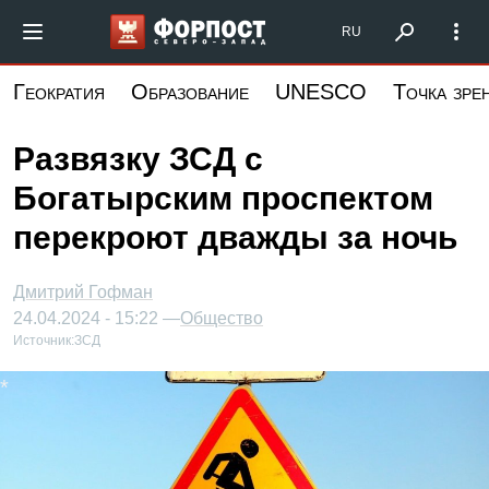
Перейти
Форпост Северо-Запад
RU
к
основному
Геократия
Образование
UNESCO
Точка зре
содержанию
Развязку ЗСД с
Богатырским проспектом
перекроют дважды за ночь
Дмитрий Гофман
24.04.2024 - 15:22 —
Общество
Источник:
ЗСД